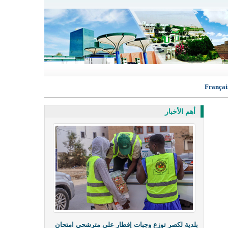
Françai
أهم الأخبار
بلدية لكصر توزع وجبات إفطار على مترشحي امتحان