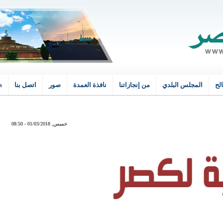
لح
سية
المجلس البلدي
من إنجازاتنا
نافذة العمدة
صور
اتصل بنا
s
خميس, 01/03/2018 - 08:50