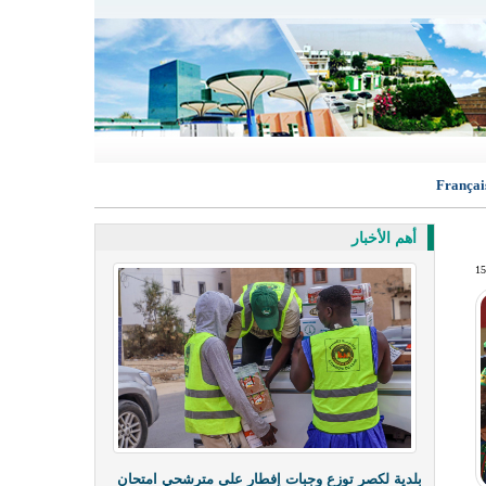
Françai
أهم الأخبار
بلدية لكصر توزع وجبات إفطار على مترشحي امتحان