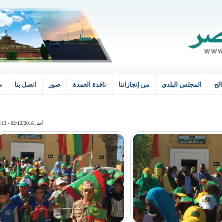
لح
سية
المجلس البلدي
من إنجازاتنا
نافذة العمدة
صور
اتصل بنا
s
أحد, 02/12/2018 - 15:13